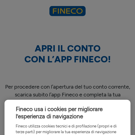
APRI IL CONTO
CON L’APP FINECO!
Per procedere con l’apertura del tuo conto corrente,
scarica subito l’app Fineco e completa la tua
richiesta in pochi step.
Fineco usa i cookies per migliorare
l’esperienza di navigazione
Ricordati di inserire il codice
FINECO-FZ
per
Fineco utilizza cookies tecnici e di profilazione (propri e di
terze parti) per migliorare la tua esperienza di navigazione
ottenere la tua promozione.