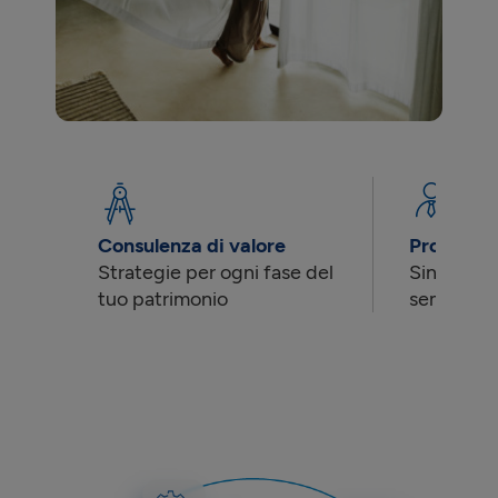
Consulenza di valore
Professio
Strategie per ogni fase del
Singoli o 
tuo patrimonio
sempre il