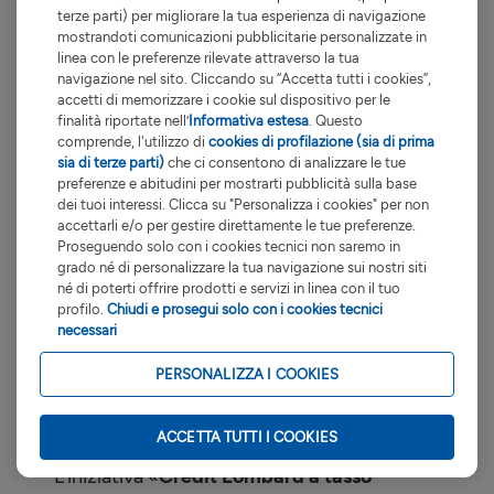
Il rischio inflazione potrebbe influenzare il
terze parti) per migliorare la tua esperienza di navigazione
vostro investimento in strumenti finanziari.
mostrandoti comunicazioni pubblicitarie personalizzate in
Per rischio inflazione si intende la possibilità
linea con le preferenze rilevate attraverso la tua
navigazione nel sito. Cliccando su “Accetta tutti i cookies”,
che l'aumento del costo della vita riduca o
accetti di memorizzare i cookie sul dispositivo per le
annulli i rendimenti o il valore di un
finalità riportate nell’
Informativa estesa
. Questo
determinato investimento, in termini reali.
comprende, l'utilizzo di
cookies di profilazione (sia di prima
Le commissioni di negoziazione indicate
sia di terze parti)
che ci consentono di analizzare le tue
preferenze e abitudini per mostrarti pubblicità sulla base
per la compravendita di strumenti finanziari
dei tuoi interessi. Clicca su "Personalizza i cookies" per non
si riferiscono soltanto alle operazioni
accettarli e/o per gestire direttamente le tue preferenze.
disposte online.
Proseguendo solo con i cookies tecnici non saremo in
grado né di personalizzare la tua navigazione sui nostri siti
Nei casi in cui la divisa di negoziazione dello
né di poterti offrire prodotti e servizi in linea con il tuo
strumento dovesse risultare differente
profilo.
Chiudi e prosegui solo con i cookies tecnici
rispetto a quella del conto di regolamento
necessari
delle operazioni, la Banca applica un tasso
PERSONALIZZA I COOKIES
di cambio che incorpora una componente
di costo sotto forma di spread (differente in
funzione delle divise utilizzate).
Dettagli
ACCETTA TUTTI I COOKIES
L’iniziativa «
Credit Lombard a tasso