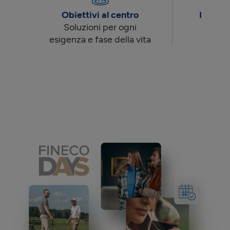
Obiettivi al centro
Innova
Soluzioni per ogni
Strumen
esigenza e fase della vita
essere