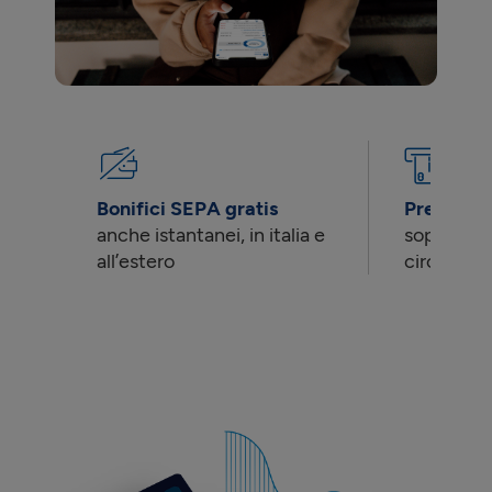
Bonifici SEPA gratis
Prelievi g
anche istantanei, in italia e
sopra 99€ 
all’estero
circuito 