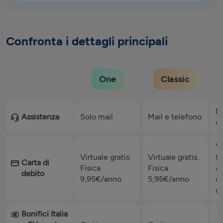
Confronta i dettagli principali
One
Classic
Ma
Assistenza
Solo mail
Mail e telefono
co
Vi
Virtuale gratis.
Virtuale gratis.
fi
Carta di
Fisica
Fisica
An
debito
9,95€/anno
5,95€/anno
cr
gr
Bonifici Italia