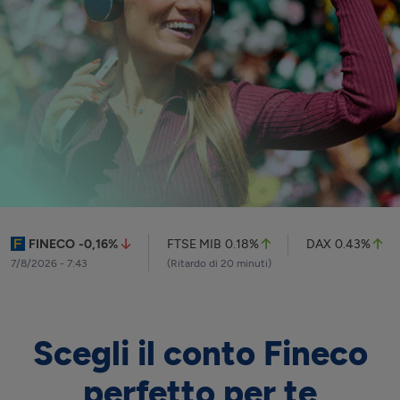
FINECO
-0,16
%
FTSE MIB
0.18%
DAX
0.43%
7/8/2026 - 7:43
(Ritardo di 20 minuti)
Scegli il conto Fineco
perfetto per te