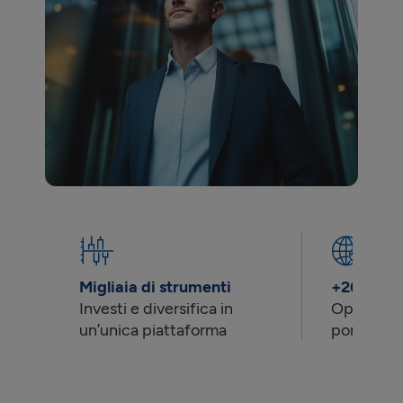
Migliaia di strumenti
+26 merca
Investi e diversifica in
Opportuni
un’unica piattaforma
portata d