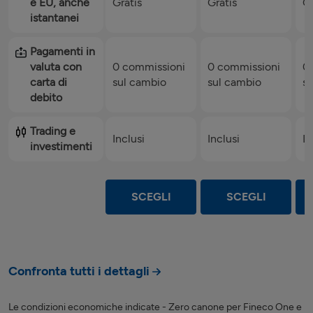
e EU, anche
Gratis
Gratis
Gr
istantanei
Pagamenti in
valuta con
0 commissioni
0 commissioni
0
carta di
sul cambio
sul cambio
s
debito
Trading e
Inclusi
Inclusi
In
investimenti
SCEGLI
SCEGLI
Confronta tutti i dettagli
Le condizioni economiche indicate - Zero canone per Fineco One e